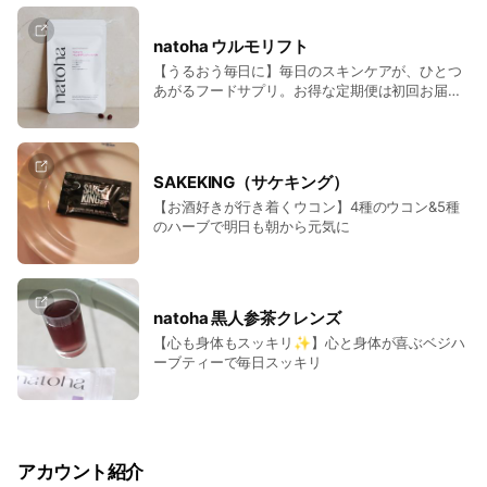
natoha ウルモリフト
【うるおう毎日に】毎日のスキンケアが、ひとつ
あがるフードサプリ。お得な定期便は初回お届け
55%オフ✨
SAKEKING（サケキング）
【お酒好きが行き着くウコン】4種のウコン&5種
のハーブで明日も朝から元気に
natoha 黒人参茶クレンズ
【心も身体もスッキリ✨】心と身体が喜ぶベジハ
ーブティーで毎日スッキリ
アカウント紹介