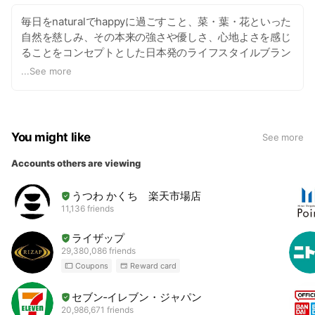
毎日をnaturalでhappyに過ごすこと、菜・葉・花といった
自然を慈しみ、その本来の強さや優しさ、心地よさを感じ
ることをコンセプトとした日本発のライフスタイルブラン
ド”natoha”を中心に、肌や心、体が喜ぶアイテムをご紹介
...
See more
しています。
https://www.lifet-select.com/?
utm_source=linevoom
You might like
See more
Accounts others are viewing
うつわ かくち 楽天市場店
11,136 friends
ライザップ
29,380,086 friends
Coupons
Reward card
セブン‐イレブン・ジャパン
20,986,671 friends