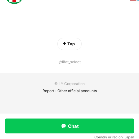
Top
@lifet_select
© LY Corporation
Report
Other official accounts
Chat
Country or region:
Japan