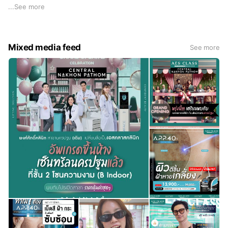
ให้บริการดูแลผิวพรรณ อาทิ Thermage FLX, Ultherapy ,
...
See more
Morpheus8, Coolsculpting, NAD+ IV Therapy, HIFU,
Botulinum toxin, Filling substance, IPL, กระชับช่องคลอด, ร้อย
ไหม ฯลฯ
Mixed media feed
See more
พงศ์ศักดิ์คลินิก คลินิกดูแลความงาม ผิวพรรณ และรักษาโรคทั่วไป
ก่อตั้งโดย นายแพทย์พงศ์ศักดิ์ ธรรมธัชอารี พงศ์ศักดิ์คลินิกมีจำนวน
9 สาขา เปิดให้บริการมาแล้วกว่า 30 ปี ประกอบไปด้วยทีมแพทย์ที่มี
ประสบการณ์ พร้อมทั้งนำนวัตกรรมอันทันสมัยมาตอบสนองความ
ต้องการด้านความงาม
ปัจจุบันพงศ์ศักดิ์คลินิกบริหารงานโดยทีมงานรุ่นใหม่ได้เข้ามา
พัฒนารูปแบบการบริการและภาพลักษณ์ของพงศ์ศักดิ์คลินิกให้ทัน
สมัยมากขึ้น เพื่อตอบสนองผู้รับบริการที่มีหลากหลายกลุ่มและมุ่งมั่น
ให้เป็นคลินิกมาตรฐานในระดับสากลต่อไป