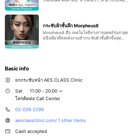
กระบวนการแก่ชราและชะลอการเสื่อมถอยของ
ร่างกาย รวมถึงต้านทานการเกิดโรคต่างๆ ที่เกิดจาก
วัยได้ ไม่เพียงแค่ผิวเผินแต่ยังทำได้ลึกถึงระดับเซลล์
ซึ่งการค้นพบครั้งล่าสุดของวงการวิทยาศาสตร์การ
กระชับผิวชั้นลึก Morpheus8
แพทย์ทำได้แล้ว ด้วย “NAD+” หรือเรียกอีกอย่างหนึ่ง
Morpheus8 คือ เทคโนโลยีทางการแพทย์รุ่นล่าสุด
ว่า “น้ำพุแห่งความหนุ่มสาว”
หนึ่งเดียวที่ส่งพลังงานเข้ากระชับผิวชั้นลึกขั้นสุด
ทำให้สามารถหดกระชับไขมันใต้ผิว ช่วยให้ผิวพรรณ
ที่เสื่อมตามกาลเวลา (Aging Skin) กลับมาเรียบตึง
กระชับอีกครั้ง พร้อมทั้งกระตุ้นการจัดเรียงตัวใหม่ของ
คอลลาเจนในผิวชั้นหนังแท้ (Dermal Remodeling)
และชั้นไขมันใต้ผิว (Subdermal Adipose
Basic info
Remodeling device – SARD)
ยกกระชับหน้า AES CLASS Clinic
Sat
11:00 - 20:00
โทรติดต่อ Call Center
02-028-2299
aesclassclinic.com/
1 other items
Cash accepted