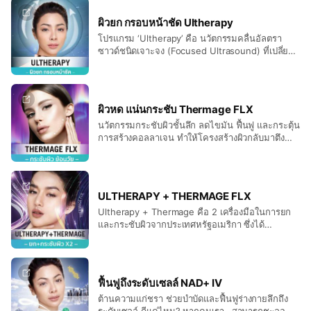
ผิวยก กรอบหน้าชัด Ultherapy
โปรแกรม ‘Ultherapy’ คือ นวัตกรรมคลื่นอัลตรา
ซาวด์ชนิดเจาะจง (Focused Ultrasound) ที่เปลี่ยน
เป็นจุดความร้อนแนวยาวในระดับลึกของผิวหนังใน
ชั้นกล้ามเนื้อส่วนบน (SMAS) ช่วยยกกระชับ
ผิวหด แน่นกระชับ Thermage FLX
นวัตกรรมกระชับผิวชั้นลึก ลดไขมัน ฟื้นฟู และกระตุ้น
การสร้างคอลลาเจน ทำให้โครงสร้างผิวกลับมาตึง
กระชับ กรอบหน้าชัด และผิวเรียบเนียนขึ้น ในรูปแบบ
ของ Thermage FLX หัวสีม่วง รุ่นล่าสุด
ULTHERAPY + THERMAGE FLX
Ultherapy + Thermage คือ 2 เครื่องมือในการยก
และกระชับผิวจากประเทศหรัฐอเมริกา ซึ่งได้
มาตรฐาน US-FDA
ฟื้นฟูถึงระดับเซลล์ NAD+ IV
ต้านความแก่ชรา ช่วยบำบัดและฟื้นฟูร่างกายลึกถึง
ระดับเซลล์ ดีแค่ไหน? หากคนเรา…สามารถชะลอ