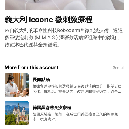
義大利 Icoone 微刺激療程
來自義大利的革命性科技Roboderm® 微刺激技術，透過
多重微泡刺激 (M.M.A.S.) 深層激活結締組織中的微泡，
啟動淋巴代謝與全身循環。
More from this account
See all
長壽點滴
根據客戶健檢報告選擇補充修復點滴的成分，期望延緩
老化、抗衰老、提升活力、改善睡眠與記憶力，適合進
行全身保養與抗老化的族群。
德國黑森林免疫療程
德國原裝進口製劑，在瑞士與德國盛名已久的胸腺免
疫、抗衰療程。