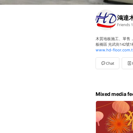
鴻達
Friends
1
木質地板施工、單售，
板橋區 光武街142號1
www.hd-floor.com.
Chat
Mixed media fe