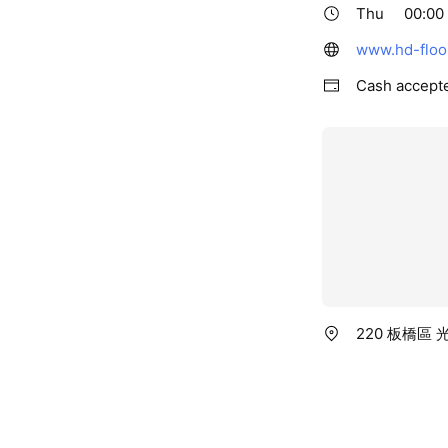
Thu
00:00 
www.hd-floo
Cash accept
220 板橋區 