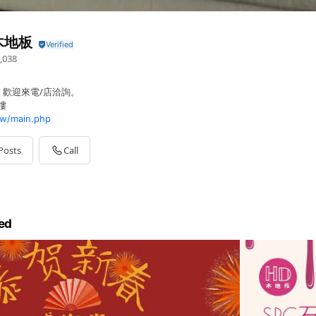
木地板
,038
歡迎來電/店洽詢。
樓
tw/main.php
Posts
Call
ed