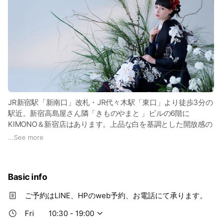
JR新宿駅「新南口」改札・JR代々木駅「東口」より徒歩3分の
駅近。新宿高島屋さん隣「きものやまと 」ビルの6階に
KIMONO＆新宿店はあります。上品な白を基調とした開放感の
ある明るい店内では常時300枚以上の振袖や袴をご用意。新宿
...
See more
で振袖レンタルと卒業袴レンタルならKIMONO＆！商品はハン
ガーにかけてありお洋服のように自由お選びいただけます。ま
た、コーデの自由度も高いのが人気！店舗内に本格的な立体フ
Basic info
ォトスタジオを完備。「こんな記念写真がほしい！」を形にし
た、とてもオシャレなスタイル。是非ご来店ください。
ご予約はLINE、HPのweb予約、お電話にて承ります。
Fri
10:30 - 19:00