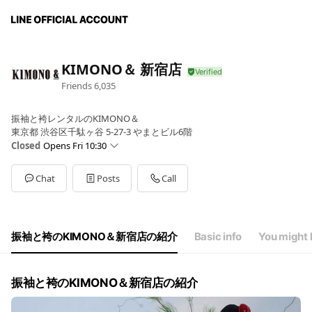
KIMONO＆ 新宿店
Friends
6,035
振袖と袴レンタルのKIMONO＆
東京都 渋谷区千駄ヶ谷 5-27-3 やまとビル6階
Closed
Opens Fri 10:30
Sun
10:30 - 19:00
Mon
10:30 - 19:00
Chat
Posts
Call
Tue
10:30 - 19:00
Wed
Closed
Thu
10:30 - 19:00
Fri
10:30 - 19:00
振袖と袴のKIMONO＆新宿店の紹介
Basic info
You might 
Sat
10:30 - 19:00
水曜定休
振袖と袴のKIMONO＆新宿店の紹介