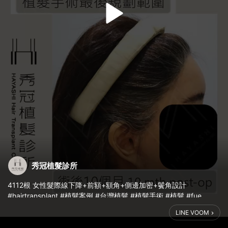
秀冠植髮診所
4112根 女性髮際線下降+前額+額角+側邊加密+鬢角設計
#hairtransplant #植髮案例 #台灣植髮 #植髮手術 #植髮 #fue
LINE VOOM