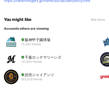
https://hanshintigers.jp/home/social/userpolicy.html
You might like
See more
Accounts others are viewing
阪神甲子園球場
75,363 friends
千葉ロッテマリーンズ
121,500 friends
読売ジャイアンツ
502,019 friends