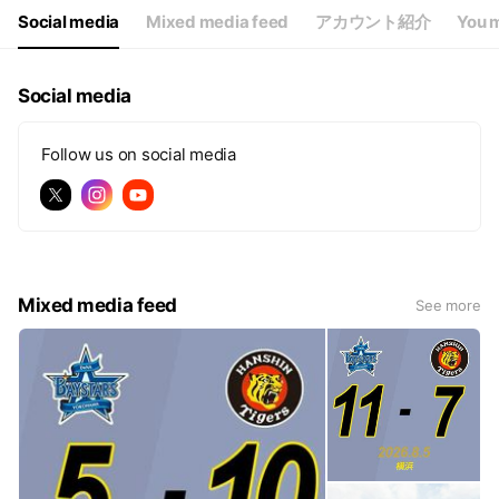
Social media
Mixed media feed
アカウント紹介
You m
Social media
Follow us on social media
Mixed media feed
See more