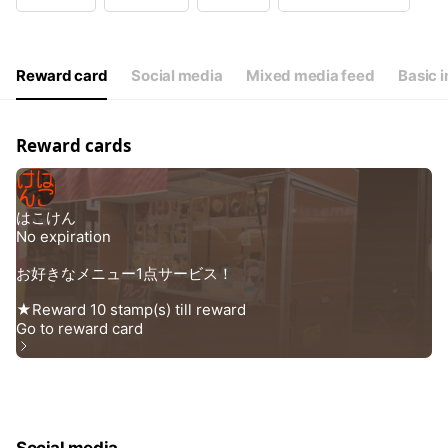
Wed
11:00 - 16:00
Thu
11:00 - 16:00
Fri
11:00 - 16:00
Sat
11:00 - 16:00
Reward card
Social media
Mixed media feed
Basic i
不定休
Reward cards