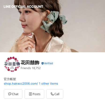
花田囍飾
Friends
18,752
官方帳號
shop.hairacc2006.com/
1 other items
Chat
Posts
Call