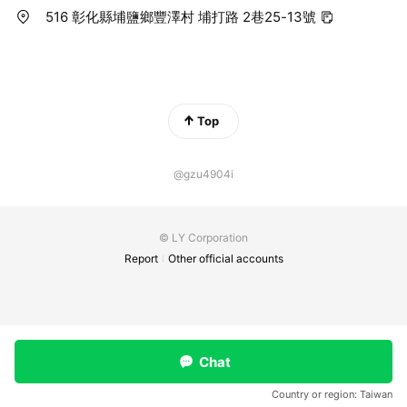
516 彰化縣埔鹽鄉豐澤村 埔打路 2巷25-13號
Top
@gzu4904i
© LY Corporation
Report
Other official accounts
Chat
Country or region:
Taiwan