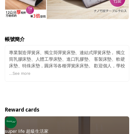
帳號簡介
專業製造彈簧床、獨立筒彈簧床墊、連結式彈簧床墊， 獨立
筒乳膠床墊、人體工學床墊、進口乳膠墊、 客製床墊、軟硬
床墊、特殊床墊，圓床等各種彈簧床床墊。 歡迎個人，學校
宿舍、飯店、旅館，民宿等來信洽詢您需求的床墊，或是到
...
See more
網站留言您的個人資料，我們會盡快跟您聯繫！
https://www.super-life.com.tw
備註說明 : 工廠直營，自產
自銷，如需到現場試躺~請提前預約!!! 一定要預約ㄛ，感謝!
Reward cards