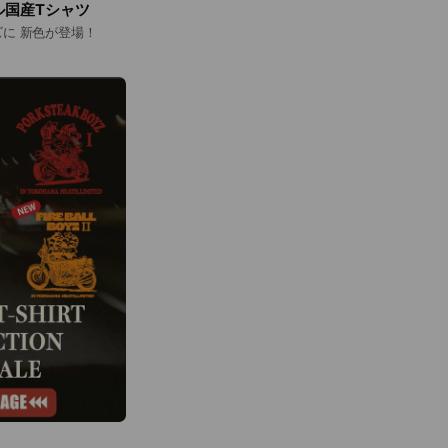
ル国産Tシャツ
ズに 新色が登場！