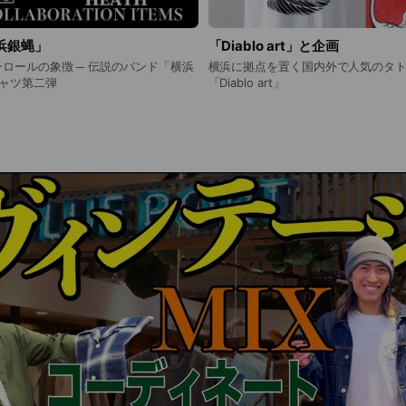
浜銀蝿」
「Diablo art」と企画
ロールの象徴 ─ 伝説のバンド「横浜
横浜に拠点を置く国内外で人気のタ
ャツ第二弾
「Diablo art」