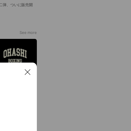
二弾、ついに販売開
See more
C
l
o
s
e