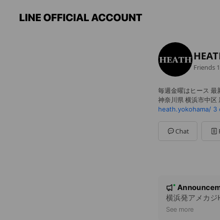
HEAT
Friends
1
毎週金曜はヒース 最
神奈川県 横浜市中区 新
heath.yokohama/
3 
Chat
N
Announcem
New
o
横浜発アメカジ
t
See more