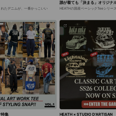
誰が着ても「決まる」オリジナ
まれたデニムが、一番かっこいい
HEATHの国産ベーシックTeeシリー
ツ特集
HEATH × STUDIO D'ARTISAN