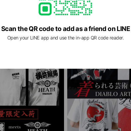
ーズ
大橋ボクシングジム
Aベイスターズオフィシャルライセン
あの井上尚弥選手も所属する 横浜生
ナップ
ジョイントワーク
Scan the QR code to add as a friend on LINE
Open your LINE app and use the in-app QR code reader.