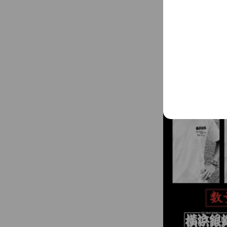
横浜DeNAベイタ
地元球団・横浜DeN
スアイテムのライン