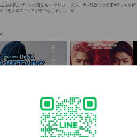
去の人気デザインの復刻も！ オリジ
ダルチザン限定コラボ旧車Tシャツ第
シャツを人気スタッフが着こなしまし
始！
ン