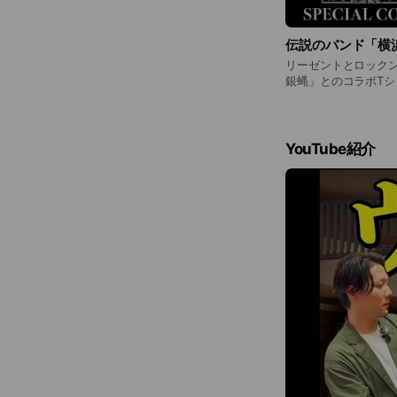
伝説のバンド「横
リーゼントとロックン
銀蝿」とのコラボTシ
YouTube紹介