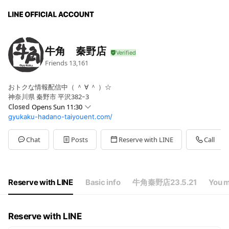
牛角 秦野店
Friends
13,161
おトクな情報配信中（ ＾ ∀ ＾ ）☆
神奈川県 秦野市 平沢382ｰ3
Closed
Opens Sun 11:30
gyukaku-hadano-taiyouent.com/
Sun
11:30 - 23:00
Mon
17:00 - 23:00
Tue
17:00 - 23:00
Chat
Posts
Reserve with LINE
Call
Wed
17:00 - 23:00
Thu
17:00 - 23:00
Fri
17:00 - 23:00
Sat
11:30 - 23:00
Reserve with LINE
Basic info
牛角秦野店23.5.21
You m
平日 17:00～23:00/土日祝 11:30～23:00
Reserve with LINE