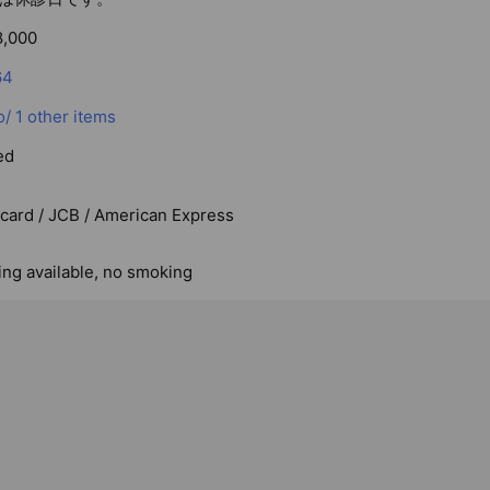
れる理由
専門院】院長は鍼灸師と柔道整復師の国家資格を持ち24年。痛み・
8,000
美容・妊活・産後・婦人科のお悩みは、女性鍼灸師（美容鍼セミナー
64
た鍼灸】その日の状態を丁寧に確認し、お一人おひとりに合わせて
o/
1 other items
で鍼灸に力を入れる院がまだ少ない領域。じっくりご相談ください
ん診断」でチェック
ed
よって料金が変わります。このLINEのメニューにある「料金・メニ
った料金・担当の先生・所要時間をその場で確認できます。
rcard / JCB / American Express
打撲・ぎっくり腰など）や交通事故・お仕事中のケガは、健康保険
気軽にご相談ください。
ing available, no smoking
合わせ
直接ご予約いただけます。ご希望の日時・お悩みをメッセージでお送り
3-9164）でも受け付けています。
-17-35（能勢電鉄「多田駅」徒歩10分・国道173号沿い）
午後15:00〜18:00
土曜午後
川・北摂エリアで鍼灸をお探しなら、ぜひ一度ご相談ください。