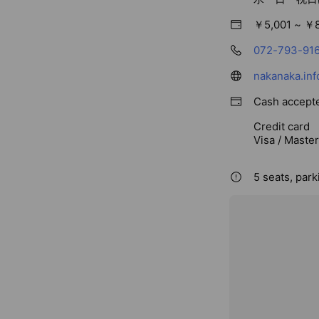
■なかぎたが選ば
【夫婦で診る鍼灸
￥5,001 ~ ￥
婦二人で診ます。
072-793-91
年）が担当。
【あなたに合わせ
nakanaka.inf
経の不調は、川西
■料金は「かんた
Cash accept
お悩みや施術内容に
Credit card
から、あなたに合
Visa / Maste
急なケガ（捻挫・
えます。まずはお
5 seats, park
■ご予約・お問い
このLINEから
お電話（072-79
■院情報
兵庫県川西市新田1
無料駐車場4台
午前8:00〜12:00／
休：水・日・祝・
川西・池田・猪名