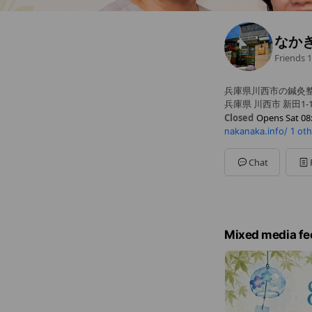
なか
Friends
1
兵庫県川西市の鍼灸
兵庫県 川西市 新田1-17
Closed
Opens Sat 08
nakanaka.info/
1 ot
Sun
Closed
Mon
08:00 - 12:00,15:0
Tue
08:00 - 12:00,15:00
Chat
Wed
Closed
Thu
08:00 - 12:00,15:0
Fri
08:00 - 12:00,15:00
Sat
08:00 - 12:00
水・日・祝日は休診
Mixed media fe