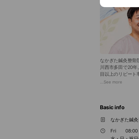
なかぎた鍼灸整骨
川西市多田で20
目以上のリピート率は
■こんなお悩みに
...
See more
・腰痛、坐骨神経
・自律神経の乱れ
・顎関節症、顔面
Basic info
・美容鍼で顔まわ
・妊活・不妊、産
なかぎた鍼灸
・生理痛、PMS
・交通事故・お仕
Fri
08:00 
・通院が難しい方
水・日・祝日