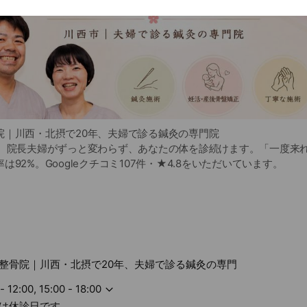
院｜川西・北摂で20年、夫婦で診る鍼灸の専門院
年。院長夫婦がずっと変わらず、あなたの体を診続けます。「一度来
92%。Googleクチコミ107件・★4.8をいただいています。
お応えします
痛、ぎっくり腰、肩こりなどの痛み
、不眠、頭痛、体のだるさ
神経のトラブル
りのケア
後の骨盤ケア、マタニティ
整骨院｜川西・北摂で20年、夫婦で診る鍼灸の専門
、更年期などの女性のお悩み
事中のケガ（自賠責・労災）
- 12:00, 15:00 - 18:00
への訪問鍼灸
は休診日です。