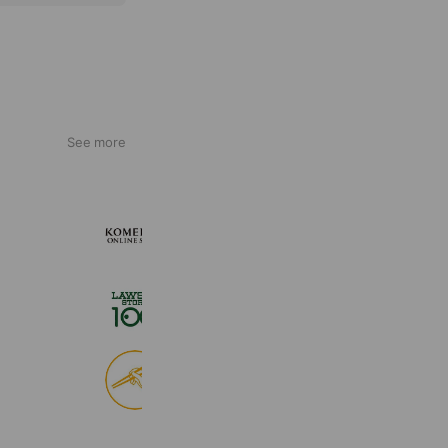
See more
KOMEHYO ONLINE STORE
654,947 friends
ローソンストア１００
2,724,943 friends
食べログ
9,028,883 friends