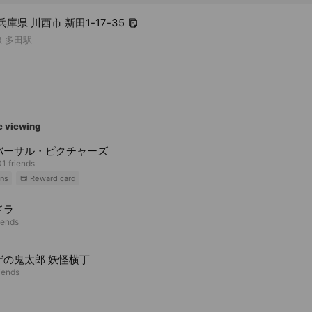
 兵庫県 川西市 新田1-17-35
 多田駅
e viewing
バーサル・ピクチャーズ
1 friends
ns
Reward card
ドラ
iends
ゲの鬼太郎 妖怪横丁
riends