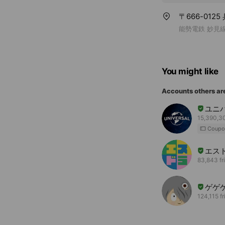
〒666-0125
能勢電鉄 妙見線
You might like
Accounts others ar
ユニ
15,390,30
Coupo
エス
83,843 fr
ゲゲ
124,115 f