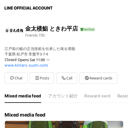
金太楼鮨 ときわ平店
Friends
730
江戸前の鮨の正当技術を伝承した味を堪能
千葉県 松戸市 常盤平3-7-9
Closed
Opens Sat 11:00
www.kintaro-sushi.com/
Sun
11:00 - 22:00
Mon
11:00 - 22:00
Tue
11:00 - 22:00
Chat
Posts
Call
Reward cards
Wed
11:00 - 22:00
Thu
11:00 - 22:00
Fri
11:00 - 22:00
Mixed media feed
アカウント紹介
Reward card
Basic
Sat
11:00 - 22:00
月曜日不定休
Mixed media feed