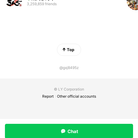
3,259,859 friends
Top
@gxj8495z
© LY Corporation
Report
Other official accounts
Chat