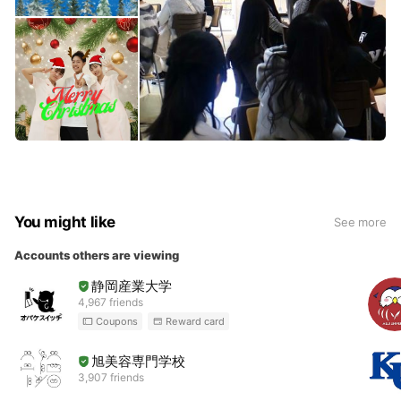
You might like
See more
Accounts others are viewing
静岡産業大学
4,967 friends
Coupons
Reward card
旭美容専門学校
3,907 friends