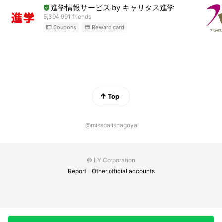
進学情報サービス by キャリタス進学
5,394,991 friends
Coupons
Reward card
Top
@missparisnagoya
© LY Corporation
Report
Other official accounts