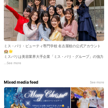
ミス・パリ・ビューティ専門学校 名古屋校の公式アカウント
🏫🌟
ミスパリは美容業界大手企業「ミス・パリ・グループ」の強力
バックアップ校！
...
See more
エステティック、メイク、ネイル、アロマ、ブライダル、脱
毛、スキンケア、ダイエット、パーソナルカラーなど、美をト
ータルで学びます💆💄💅💕
Mixed media feed
See more
「友だち追加」して、イベント情報や入試情報など、気になる
情報をタイムリーに受け取ったり、入試委員と個別にやり取り
しましょう🤗