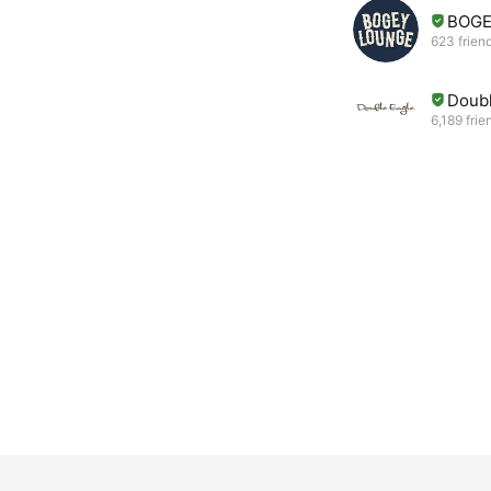
BOGE
623 frien
Doub
6,189 frie