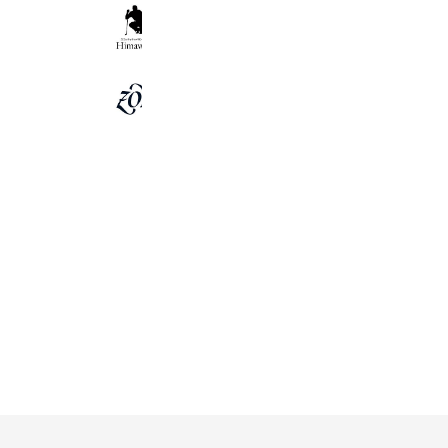
キャメロン専門店Himawari
4,190 friends
Coupons
Reward card
ZOY OFFICIAL
7,447 friends