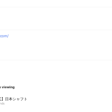
f.com/
-6777
-2188
09-5677
30
e viewing
式】日本シャフト
ends