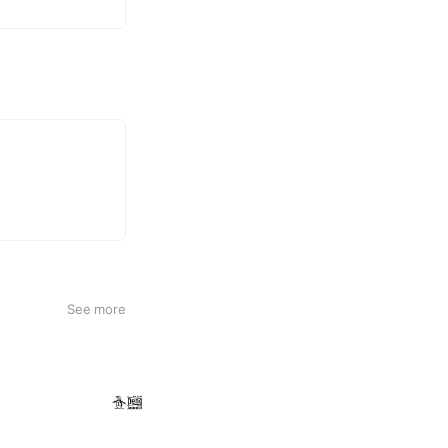
See more
ペンギン バイ マンシングウェア
1,826 friends