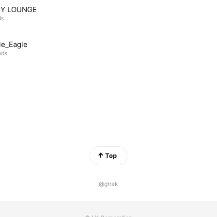
Y LOUNGE
ds
le_Eagle
nds
Top
@gtrak