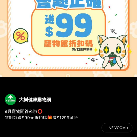
大樹健康購物網
9月寵物問答來啦⭕
答對就送$99元折扣碼🎁滿$1299可折
只到10/15喔⏰
LINE VOOM
加入大樹LINE好友輸入「寵物問答」