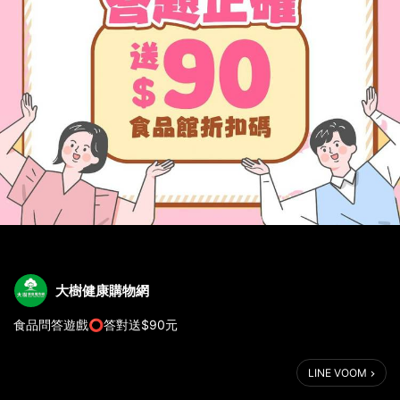
大樹健康購物網
食品問答遊戲⭕答對送$90元
5/31前，加入大樹健康購物網LINE好友
LINE VOOM
聊天室輸入關鍵字「食品遊戲」就能玩
👉https://gtr.tw/87uimc