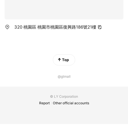
上諮詢 · 全方位醫療照護用品專賣 · 多款保健商品團購搶便宜 ·
月月好物限時下殺優惠 品牌: chicco, 小獅王辛巴, 貝親Pigeon,
幫寶適、好奇、妙而舒、滿意寶寶、大王GOO.N, 常春藤, 3M, 康
而富....等
320 桃園區 桃園市桃園區復興路186號21樓
Top
@gtmall
© LY Corporation
Report
Other official accounts