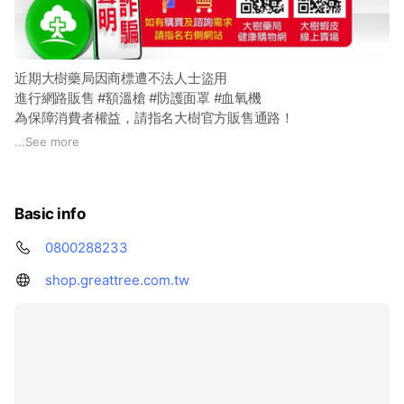
近期大樹藥局因商標遭不法人士盜用
進行網路販售 #額溫槍 #防護面罩 #血氧機
為保障消費者權益，請指名大樹官方販售通路！
...
See more
大樹健康購物網、大樹健康購物網（蝦皮商城）
為 #大樹藥局唯一官方線上購物平台
如訂單及系統有疑慮請透過客服聯繫確認
Basic info
shop.greattree.com.tw
大樹藥局相關粉專↓↓
0800288233
【#大樹藥局官方網站】
https://bit.ly/3vj0k0p
【#大樹藥局官方FB】
https://bit.ly/3iRiPSS
shop.greattree.com.tw
【#大樹健康購物網】shop.greattree.com.tw
【#大樹藥局健康站】
https://bit.ly/2QMKgEW
-------------------------------------------------------------
大樹健康購物網 提供超優惠奶粉尿布、婦嬰保健用品+線上專業
衛教諮詢， 安心、便利有保障！現在加入大樹健康購物網會員
就送紅利點數，
https://shop.greattree.com.tw
居家常備免費線