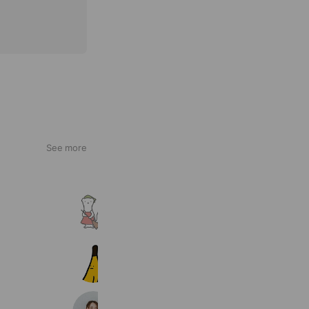
See more
オコジョの整理収納屋さん
243 friends
Banana English
481 friends
なないろ音楽教室