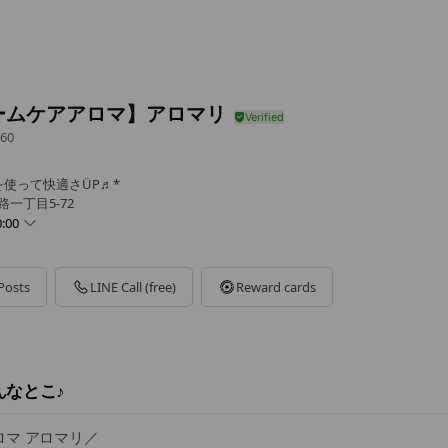
ームケアアロマ】アロマリ
60
使って快適さÜP♬*
路一丁目5-72
:00
Posts
LINE Call (free)
Reward cards
んなとこ♪
ロマ アロマリ／