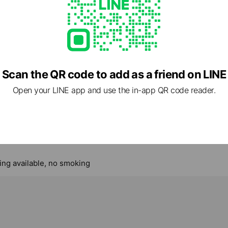
ーをもっと身近に。手頃で使いやすいアロマを提供
- 17:00
Scan the QR code to add as a friend on LINE
Open your LINE app and use the in-app QR code reader.
.com/
ed
rcard / JCB / Diners Club / American Express
king available, no smoking