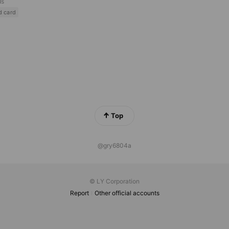
ds
d card
Top
@gry6804a
© LY Corporation
Report
Other official accounts