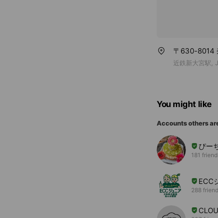
〒630-801
近鉄新大宮駅, 
You might like
Accounts others ar
ぴー
181 friend
ECC
288 frien
CLO