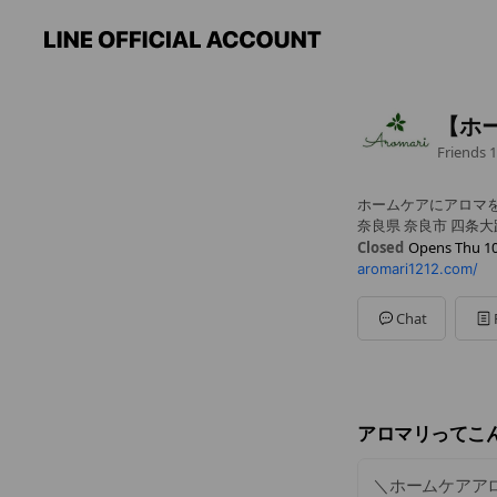
【ホ
Friends
1
ホームケアにアロマを
奈良県 奈良市 四条大
Closed
Opens Thu 10
aromari1212.com/
Sun
00:00 - 00:00
Mon
10:00 - 17:00
Tue
10:00 - 17:00
Chat
Wed
10:00 - 17:00
Thu
10:00 - 17:00
Fri
10:00 - 17:00
Sat
10:00 - 17:00
完全予約制
アロマリってこ
＼ホームケアア