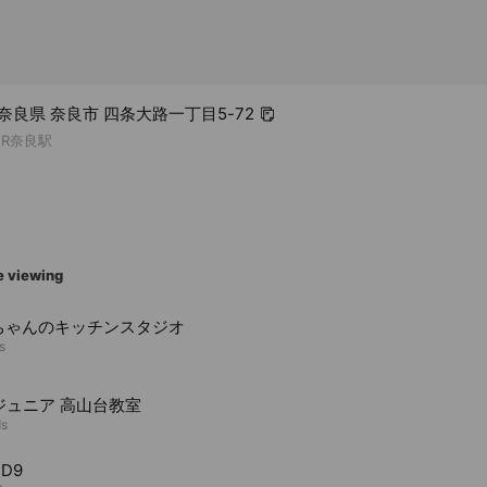
4 奈良県 奈良市 四条大路一丁目5-72
JR奈良駅
e viewing
ちゃんのキッチンスタジオ
s
ジュニア 高山台教室
ds
UD9