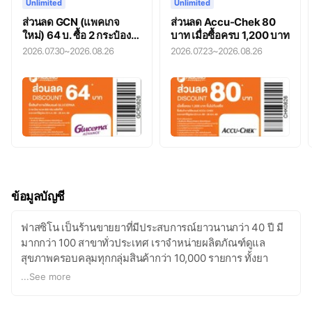
Unlimited
Unlimited
ส่วนลด GCN (แพคเกจ
ส่วนลด Accu-Chek 80
ใหม่) 64 บ. ซื้อ 2 กระป๋อง
บาท เมื่อซื้อครบ 1,200 บาท
คละได้ทุกรสชาติ
2026.07.30
~
2026.08.26
2026.07.23
~
2026.08.26
ข้อมูลบัญชี
ฟาสซิโน เป็นร้านขายยาที่มีประสบการณ์ยาวนานกว่า 40 ปี มี
มากกว่า 100 สาขาทั่วประเทศ เราจำหน่ายผลิตภัณฑ์ดูแล
สุขภาพครอบคลุมทุกกลุ่มสินค้ากว่า 10,000 รายการ ทั้งยา
ผลิตภัณฑ์เสริมอาหาร เวชสำอาง อุปกรณ์การแพทย์ อุปกรณ์
...
See more
ดูแลผู้ป่วยและผู้สูงอายุ เป็นต้น นอกจากนี้ ยังมีบริการให้คำ
ปรึกษาทุกปัญหาสุขภาพจากเภสัชกรมืออาชีพ ฟาสซิโนเป็นร้าน