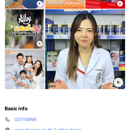
Basic info
021116999
www.fascino.co.th/
1 other items