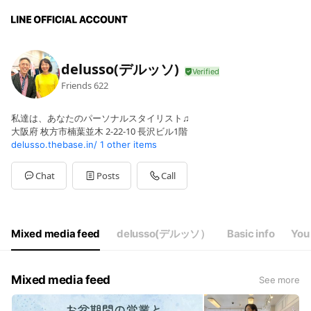
delusso(デルッソ)
Friends
622
私達は、あなたのパーソナルスタイリスト♫
大阪府 枚方市楠葉並木 2-22-10 長沢ビル1階
delusso.thebase.in/
1 other items
Chat
Posts
Call
Mixed media feed
delusso(デルッソ）
Basic info
You 
Mixed media feed
See more