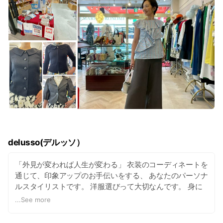
delusso(デルッソ）
「外見が変われば人生が変わる」 衣装のコーディネートを
通じて、印象アップのお手伝いをする、 あなたのパーソナ
ルスタイリストです。 洋服選びって大切なんです。 身に
つけているもので相手に抱かせるイメージが変わります。
...
See more
私達のおススメする衣装を着てみて下さい。 あなたの領域
が広がりますよ。 delussoは、自分で選ぶと無難になる 個