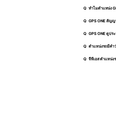
Q
ทำไมตำแหน่ง GP
Q
GPS ONE สัญญาณ
Q
GPS ONE ดูประว
Q
Q
จีพีเอส ตำแหน่ง