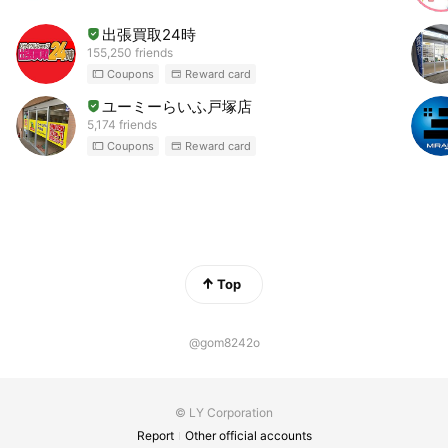
出張買取24時
155,250 friends
Coupons
Reward card
ユーミーらいふ戸塚店
5,174 friends
Coupons
Reward card
Top
@gom8242o
© LY Corporation
Report
Other official accounts