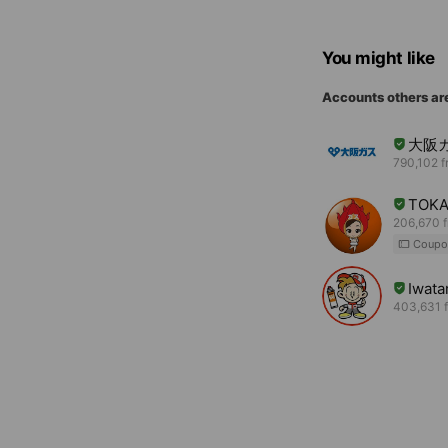
You might like
Accounts others ar
大阪
790,102 f
TOKA
206,670 f
Coupo
Iwat
403,631 f