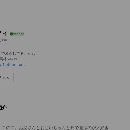
フィ
,990
くで暮らしてる、かも
林5-6-31
/
1 other items
Posts
紹介
トコのコ。お父さんとおじいちゃんと外で遊ぶのが大好き！