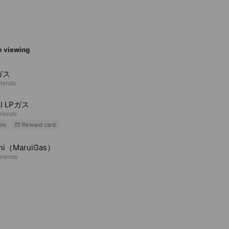
e viewing
ガス
riends
I LPガス
riends
ns
Reward card
ani（MaruiGas）
riends