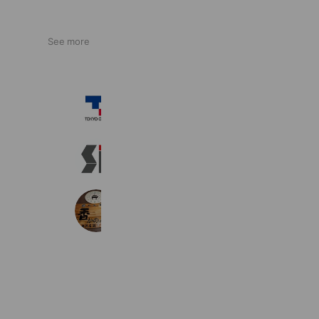
See more
東京ガス
2,273,535 friends
SUZUICHI official
409 friends
団らん食堂 香穏（かのん）
1,265 friends