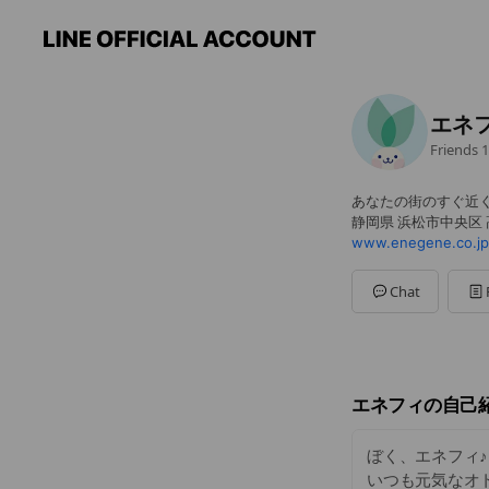
エネ
Friends
1
あなたの街のすぐ近
静岡県 浜松市中央区 高
www.enegene.co.jp
Chat
エネフィの自己
ぼく、エネフィ♪
いつも元気なオ