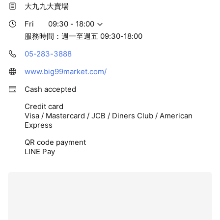
大九九大賣場
Fri
09:30 - 18:00
服務時間：週一至週五 09:30-18:00
05-283-3888
www.big99market.com/
Cash accepted
Credit card
Visa / Mastercard / JCB / Diners Club / American
Express
QR code payment
LINE Pay