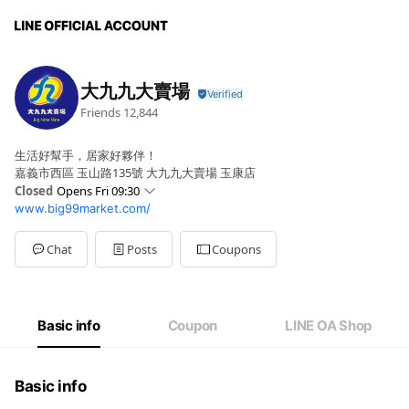
大九九大賣場
Friends
12,844
生活好幫手，居家好夥伴！
嘉義市西區 玉山路135號 大九九大賣場 玉康店
Closed
Opens Fri 09:30
www.big99market.com/
Sun
Closed
Mon
09:30 - 18:00
Tue
09:30 - 18:00
Chat
Posts
Coupons
Wed
09:30 - 18:00
Thu
09:30 - 18:00
Fri
09:30 - 18:00
Sat
Closed
Basic info
Coupon
LINE OA Shop
服務時間：週一至週五 09:30-18:00
Basic info