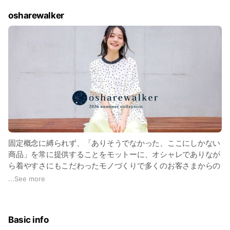
osharewalker
固定概念に縛られず、「ありそうでなかった、ここにしかない
商品」を常に提供することをモットーに、オシャレでありなが
ら着やすさにもこだわったモノづくりで多くのお客さまからの
支持を獲得。「世界の人々に愛されるアパレルカンパニー」を
...
See more
目指し、成長・変革し続けている。
Basic info