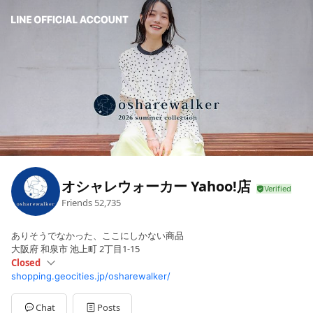
オシャレウォーカー Yahoo!店
Friends
52,735
ありそうでなかった、ここにしかない商品
大阪府 和泉市 池上町 2丁目1-15
Closed
shopping.geocities.jp/osharewalker/
Sun
Closed
Mon
00:00 - 00:00
Tue
00:00 - 00:00
Chat
Posts