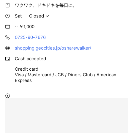
ワクワク、ドキドキを毎日に。
Sat
Closed
~ ￥1,000
0725-90-7676
shopping.geocities.jp/osharewalker/
Cash accepted
Credit card
Visa / Mastercard / JCB / Diners Club / American
Express