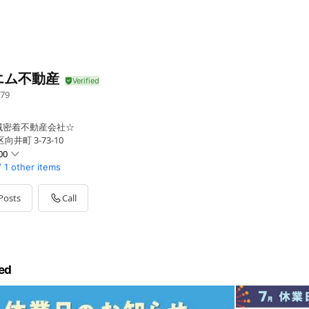
エム不動産
79
域密着不動産会社☆
井町 3-73-10
00
/
1 other items
Posts
Call
休暇
ed