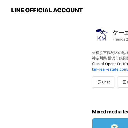
ケー
Friends
2
☆横浜市鶴見区の地
神奈川県 横浜市鶴見区向
Closed
Opens Fri 10:
km-real-estate.com
Sun
10:00 - 18:00
Mon
10:00 - 18:00
Tue
Closed
Chat
Wed
Closed
Thu
10:00 - 18:00
Fri
10:00 - 18:00
Sat
10:00 - 18:00
年末年始、GW、夏季
Mixed media fe