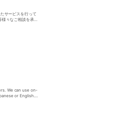
したサービスを行って
等様々なご相談を承っ
ますので、担当者様の
ますので、お気軽にお
e on-
apanese or English.