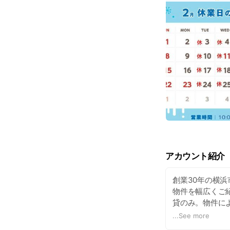
アカウント紹介
創業30年の横
物件を幅広くご
貸のみ。物件に
ます。
...
See more
公益社団法人 全日