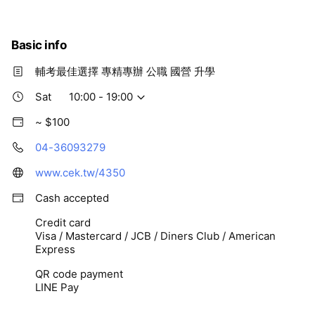
Basic info
輔考最佳選擇 專精專辦 公職 國營 升學
Sat
10:00 - 19:00
~ $100
04-36093279
www.cek.tw/4350
Cash accepted
Credit card
Visa / Mastercard / JCB / Diners Club / American
Express
QR code payment
LINE Pay