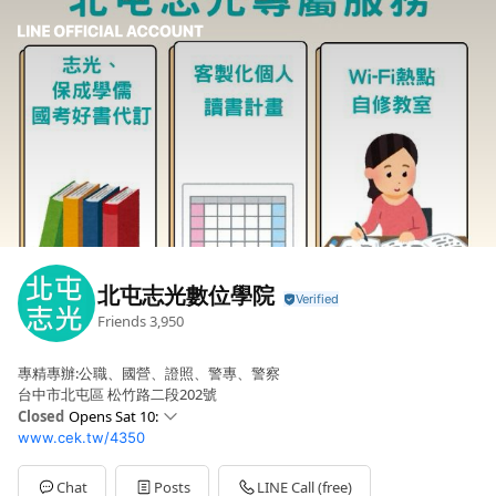
北屯志光數位學院
Friends
3,950
專精專辦:公職、國營、證照、警專、警察
台中市北屯區 松竹路二段202號
Closed
Opens Sat 10:
www.cek.tw/4350
Sun
09: - 17:00
Mon
12: - 21:00
Tue
12: - 21:00
Chat
Posts
LINE Call (free)