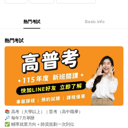
Wed
12: - 21:00
Thu
12: - 21:00
Fri
12: - 21:00
Sat
10: - 19:00
熱門考試
Basic info
熱門考試
📚 高考（大學以上）｜普考（高中職畢）
🔎 每年7月舉辦
✅ 輔導就業方向＋師資規劃一次到位