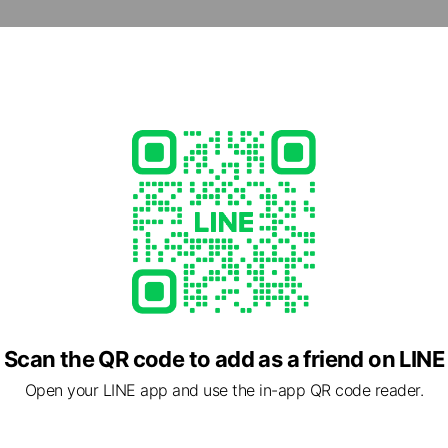
1
istore.jp/store/ginza
2 東京都 中央区 銀座4-6-16
目
Scan the QR code to add as a friend on LINE
Open your LINE app and use the in-app QR code reader.