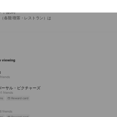
しくはホームページをご確認ください。
～午後8時
（各階 喫茶・レストラン）は
時間が異なります。
e viewing
コ
friends
バーサル・ピクチャーズ
1 friends
ns
Reward card
6 friends