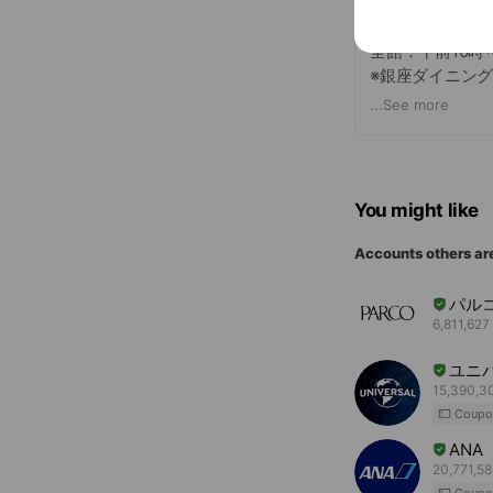
【営業時間】詳
全館：午前10時
※銀座ダイニング
店舗により営業
...
See more
You might like
Accounts others ar
パル
6,811,627 
ユニ
15,390,30
Coupo
ANA
20,771,58