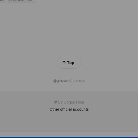
ns
Reward card
Top
@ginzamitsukoshi
© LY Corporation
Other official accounts