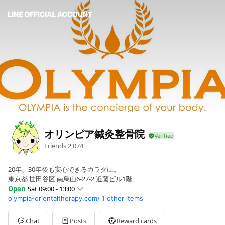
オリンピア鍼灸整骨院
Friends
2,074
20年、30年後も安心できるカラダに。
東京都 世田谷区 南烏山6-27-2 近藤ビル1階
Open
Sat 09:00 - 13:00
olympia-orientaltherapy.com/
1 other items
Sun
09:30 - 13:00,15:00 - 20:00
Mon
09:30 - 13:00,15:00 - 20:00
Tue
09:30 - 13:00,15:00 - 20:00
Chat
Posts
Reward cards