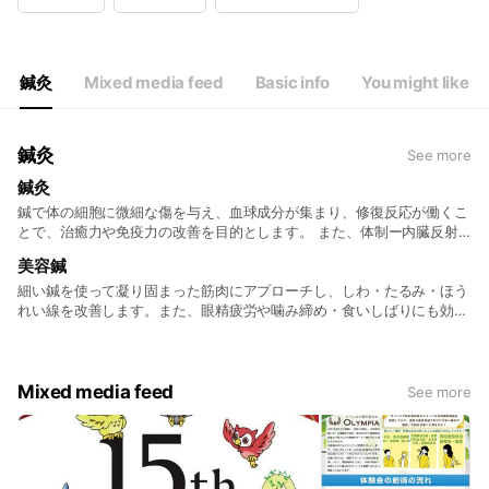
Wed
09:30 - 13:00,15:00 - 20:00
Thu
09:30 - 13:00,15:00 - 20:00
Fri
09:30 - 13:00,15:00 - 20:00
Sat
09:00 - 13:00
鍼灸
Mixed media feed
Basic info
You might like
土日は隔週で13時迄営業しています。お問合せ下さい。
鍼灸
See more
鍼灸
鍼で体の細胞に微細な傷を与え、血球成分が集まり、修復反応が働くこ
とで、治癒力や免疫力の改善を目的とします。 また、体制ー内臓反射
により内臓に刺激を与え、活性化させ、自律神経を安定させます。
美容鍼
細い鍼を使って凝り固まった筋肉にアプローチし、しわ・たるみ・ほう
れい線を改善します。また、眼精疲労や噛み締め・食いしばりにも効果
的です。 血流の改善により、肌のハリ感UP、むくみ改善により小顔効
果も見込めます。
Mixed media feed
See more