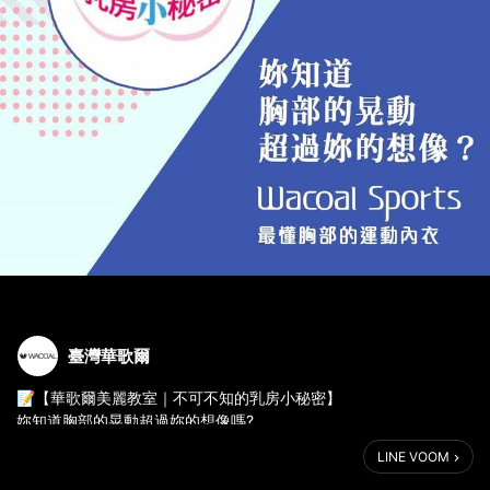
臺灣華歌爾
📝【華歌爾美麗教室｜不可不知的乳房小秘密】
妳知道胸部的晃動超過妳的想像嗎?
即使不運動，日常穿著內衣
LINE VOOM
每走一步胸部就會上下移動5釐米😳
即使是再輕量的運動也會加劇震動摩擦胸部💓