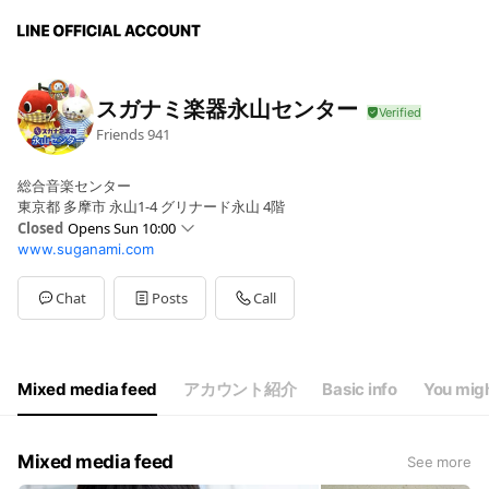
スガナミ楽器永山センター
Friends
941
総合音楽センター
東京都 多摩市 永山1-4 グリナード永山 4階
Closed
Opens Sun 10:00
www.suganami.com
Sun
10:00 - 17:30
Mon
10:00 - 21:00
Tue
10:00 - 21:00
Chat
Posts
Call
Wed
10:00 - 21:00
Thu
10:00 - 21:00
Fri
10:00 - 21:00
Sat
09:00 - 21:00
Mixed media feed
アカウント紹介
Basic info
You migh
Mixed media feed
See more