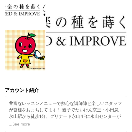
アカウント紹介
豊富なレッスンメニューで熱心な講師陣と楽しいスタッフ
が皆様をおまちしてます！ 親子でたいけん京王・小田急
永山駅から徒歩1分、グリナード永山4Fに永山センターが
ございます。2時間無料の駐車場もあります。また、駅直
...
See more
結なので雨にぬれる心配もありません！ 現在、小さなお子