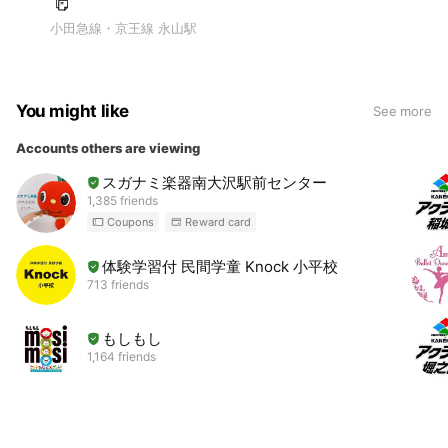
小田急線・京王線 永山駅
You might like
See more
Accounts others are viewing
スガナミ楽器南大沢駅前センター
1,385 friends
Coupons
Reward card
体験学習付 民間学童 Knock 小平校
713 friends
もしもし
1,164 friends