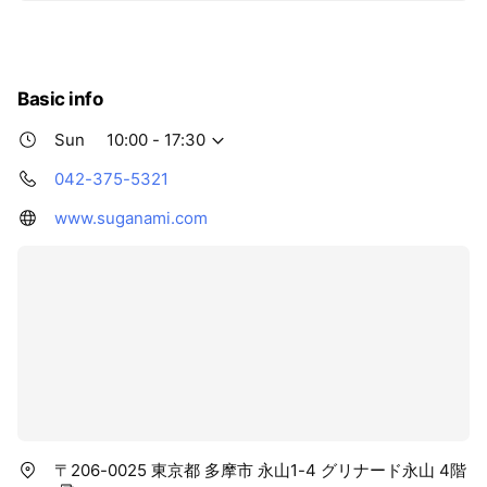
様から大人の方まで幅広い年代の方がレッスンに通われて
います。ヤマハ音楽教室、ヤマハ英語教室・他にも、鍵盤
楽器、弦・管楽器・津軽三味線etc多彩なメニューをご用
意しております！ また当センターではスガナミ楽器受検コ
Basic info
ースの専門講師によるレッスンも多数ご用意してございま
す。
Sun
10:00 - 17:30
042-375-5321
www.suganami.com
〒206-0025 東京都 多摩市 永山1-4 グリナード永山 4階