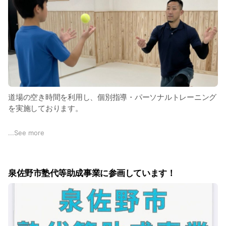
齢層の女性が在籍しています。空手は全身運動であり、特に腰
「軽めの稽古」を中心としたクラスです。お子様から大人まで
の回転や蹴り技は、ウエストや下半身のシェイプアップに最適
一緒に、基本から丁寧に練習します。
です。
また、「自分のペースでゆっくり復習したい」という中級・上
また、武道を通じた凛とした立ち居振る舞いは、どんな場所で
級者の方の参加も大歓迎です。和やかな雰囲気の中で、心身と
もあなたを輝かせます。
もにリフレッシュしましょう！
✅壮年の方へ：いつまでも自分で動ける身体を手に入れる
空手は、ご自身のペースで無理なく始められる生涯スポーツで
道場の空き時間を利用し、個別指導・パーソナルトレーニング
す。理論に基づいた体の使い方を学ぶことで、筋力維持はもち
を実施しております。
ろん、バランスの向上や脳の活性化や認知症予防にも繋がり、
日々の生活に確かな活力と自信をもたらします。
▶ 料金：1時間 3,000円〜(内容によります)
...
See more
世代を超えた仲間と共に、今だからこそ挑戦できる健やかな習
▶ 対象：少年部・一般部どちらも可
慣を始めてみませんか？
▶ 内容：
・基本技の強化
泉佐野市塾代等助成事業に参画しています！
・組手強化
・試合対策
・フィジカルトレーニング
・体力向上／ダイエット目的も可