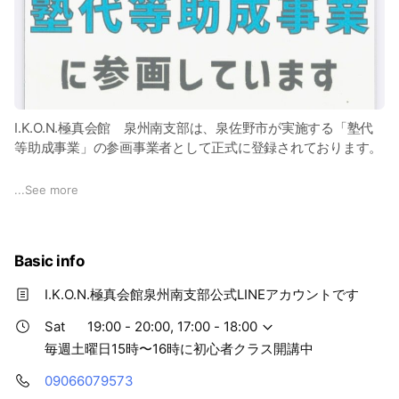
一人ひとりの目的・レベルに合わせて丁寧に指導いたします。
ご希望の方はお気軽にご相談ください。
I.K.O.N.極真会館 泉州南支部は、泉佐野市が実施する「塾代
等助成事業」の参画事業者として正式に登録されております。
「空手を習わせてあげたいけれど、月謝が少し心配…」
...
See more
そんなご家庭の想いを応援し、お子様の可能性を広げるチャン
スです！この助成制度を賢く活用して、心身ともに強い子を育
てませんか？
Basic info
●塾代等助成事業とは？
I.K.O.N.極真会館泉州南支部公式LINEアカウントです
泉佐野市が子育て世帯の経済的負担を軽減し、子どもたちの個
性や才能を伸ばす機会を支援するための制度です。対象となる
Sat
19:00 - 20:00, 17:00 - 18:00
ご家庭は、月々の月謝等に助成を受けることができます。武道
毎週土曜日15時〜16時に初心者クラス開講中
を通じて身につく礼儀作法、丈夫な体、そして困難に立ち向か
09066079573
う「あきらめない心」は、勉強や将来の生活においても大きな