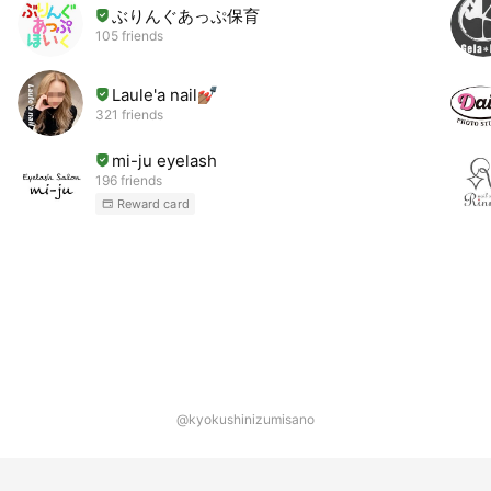
ぶりんぐあっぷ保育
105 friends
Laule'a nail💅🏽
321 friends
mi-ju eyelash
196 friends
Reward card
@kyokushinizumisano