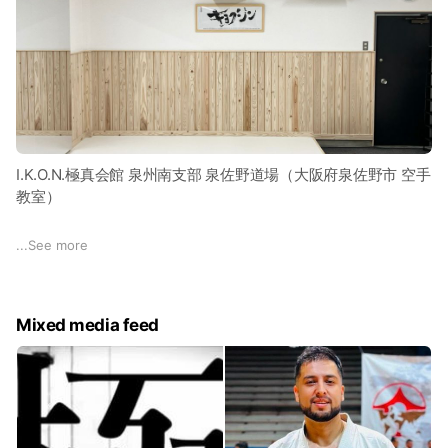
I.K.O.N.極真会館 泉州南支部 泉佐野道場（大阪府泉佐野市 空手
教室）
所在地：大阪府 泉佐野市 高松西2丁目2414-7 2階
...
See more
1997年に道場を開設、2011年4月より現在の責任者である中川
が支部長に就任後も、地域に根差した空手道の稽古を行ってお
Mixed media feed
ります。また、2017年にはそれまでの活動が評価され、スポ
ーツ少年団より優秀団体として表彰を受けました。
泉佐野市にある泉佐野道場は南海本線羽倉崎駅からほど近い泉
佐野市 高松2丁目の常設道場にて稽古をしています。
ホームページはこちら