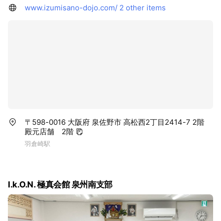
力となります。
www.izumisano-dojo.com/
2 other items
●利用のメリット
• 家計に優しくスタート： 費用の負担を抑えて、本格的な武道
教育を受けられます。
• お子様の成長をサポート： 専門の指導員が、一人ひとりのレ
ベルに合わせて丁寧に指導します。
• 「やりたい」を形に： 興味を持ったその瞬間が、成長のベス
トタイミングです。
お申し込み・お問い合わせ
助成事業の詳しい対象条件や申請方法については、以下の窓口
〒598-0016 大阪府 泉佐野市 高松西2丁目2414-7 2階
殿元店舗 2階
へお問い合わせください。
羽倉崎駅
✅泉佐野市塾代等助成事業窓口(0724475211)
✅ I.K.O.N.極真会館 泉州南支部事務局（お電話、または公式
I.k.O.N. 極真会館 泉州南支部
LINEアカウントまで）
「まずは体験から」という方も大歓迎です。この機会に、ぜひ
極真空手に触れてみてください！