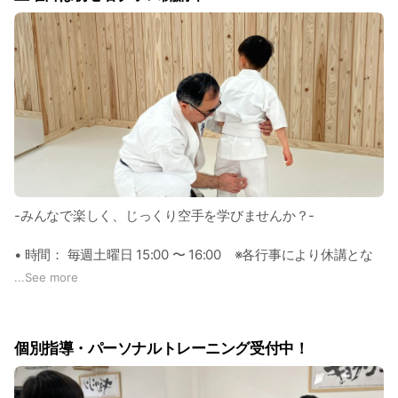
ボディラインを作ります。
• 護身の技術：
力の弱い女性でも身を守れるよう、突き・蹴りでの合理的な体
の使い方を学びます。護身術を身につけることは、心の余裕と
自信を生み出します。
• 対人稽古（組手）
「なぜその動きが必要か」を理論で解明し、確かな理屈に基づ
いた駆け引きと実戦力を、大会・審査会等の目標も視野に入れ
ながら着実に身につけます。
-みんなで楽しく、じっくり空手を学びませんか？-
• 体力トレーニング
• 時間： 毎週土曜日 15:00 〜 16:00 ※各行事により休講とな
理論に基づいた自重トレーニングや、道場内のウエイトトレー
ることがあります。
...
See more
ニング設備も自由に使用でき、理想の体作りを強力にバックア
• 対象： 少年部(４歳～小６)・一般部(中学生以上)合同
ップします。
• レベル： 初心者（白帯〜青帯）中心
個別指導・パーソナルトレーニング受付中！
✅女性の方へ：空手で手に入れる「内面からの美」
【クラスの特徴】
泉佐野道場には中高校生の女子学生から、社会人まで幅広い年
空手を始めたばかりの方や、体力をつけたい方にぴったりの