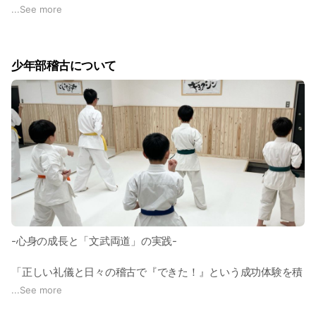
に汗を流しています。
...
See more
2017年にはそれまでの活動が評価され、スポーツ少年団より
優秀団体として表彰を受けました。
少年部稽古について
泉州南支部支部のホームページはこちら
http://www.izumisano-dojo.com/
-心身の成長と「文武両道」の実践-
「正しい礼儀と日々の稽古で『できた！』という成功体験を積
み重ね、困難に負けない強い心と、他者への優しさに裏打ちさ
...
See more
れた本物の自信を育み、子供たちが将来、社会で力強く生き抜