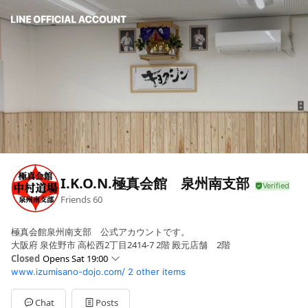
I.K.O.N.極真会館 泉州南支部
Friends
60
極真会館泉州南支部 公式アカウントです。
大阪府 泉佐野市 高松西2丁目2414-7 2階 殿元店舗 2階
Closed
Opens Sat 19:00
www.izumisano-dojo.com/
2 other items
Sun
00:00 - 00:00
Mon
00:00 - 00:00
Tue
00:00 - 00:00
Chat
Posts