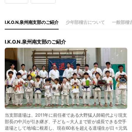
Wed
00:00 - 00:00
Thu
18:00 - 19:00
Fri
00:00 - 00:00
Sat
19:00 - 20:00,17:00 - 18:00
I.K.O.N.泉州南支部のご紹介
少年部稽古について
一般部稽
毎週土曜日15時〜16時に初心者クラス開講中
I.K.O.N.泉州南支部のご紹介
当支部道場は、2011年に前任者である大野猛人師範代より現支
部長の中川が引き継ぎ、子ども～大人まで皆が成長できる空手
道場として地域に根差し、現在60名を超える道場生が日々元気