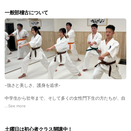
くための土台作りを重視します。
一般部稽古について
• しつけと規律： 挨拶、返事、靴を揃えるといった基本を徹
底。道場での規律を学校生活や家庭に持ち帰らせます。
• 運動能力向上メニュー： 遊びの要素を取り入れた補強運動
で、成長期の身体をバランスよく鍛えます。
•対人稽古： 痛みを知ることで、他者への優しさと、困難に立
ち向かう勇気を育みます。
-強さと美しさ、護身を追求-
中学生から壮年まで、そして多くの女性門下生の方たちが、自
身の目的（文）を達成するために「武」を磨いています。
...
See more
• ミット打ち・サンドバッグ：
全力で打ち込むことで、日常のストレスを解消。「美容・ダイ
土曜日は初心者クラス開講中！
エット」にも非常に効果的で、しなやかな筋肉と引き締まった