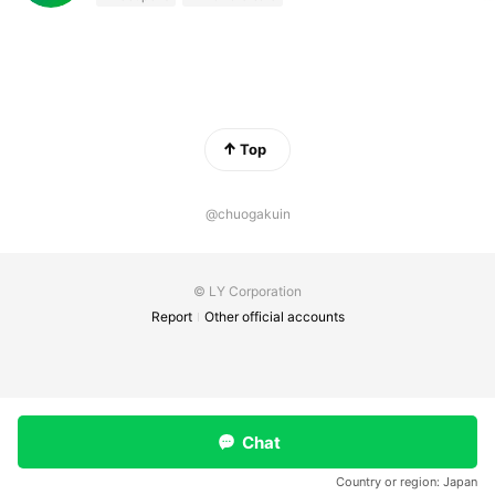
Top
@chuogakuin
© LY Corporation
Report
Other official accounts
Chat
Country or region:
Japan