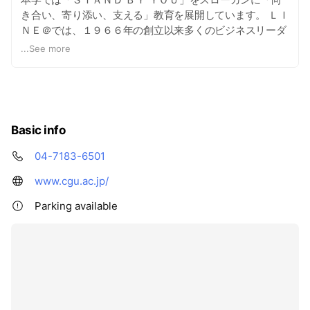
き合い、寄り添い、支える」教育を展開しています。 ＬＩ
ＮＥ＠では、１９６６年の創立以来多くのビジネスリーダ
ーを輩出する「商学部」、公務員養成に実績のある「法学
...
See more
部」、２０１７年４月に開設した幅広い分野が学べる「現
代教養学部」の学びや各活動、入試情報等を紹介してまい
ります。
Basic info
04-7183-6501
www.cgu.ac.jp/
Parking available