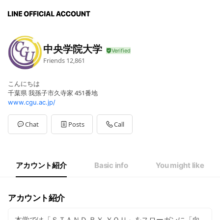
中央学院大学
Friends
12,861
こんにちは
千葉県 我孫子市久寺家 451番地
www.cgu.ac.jp/
Chat
Posts
Call
アカウント紹介
Basic info
You might like
アカウント紹介
本学では「ＳＴＡＮＤ ＢＹ ＹＯＵ」をスローガンに「向