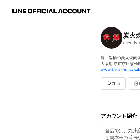
炭火
Friends
3
堺・翁橋の炭火焼肉 
大阪府 堺市堺区翁橋町 
www.takezou.jp/sak
Chat
アカウント紹介
当店では、九州
と肉本来の旨味