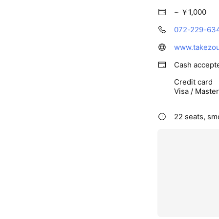
~ ￥1,000
072-229-63
www.takezou.
Cash accept
Credit card
Visa / Maste
22 seats, sm