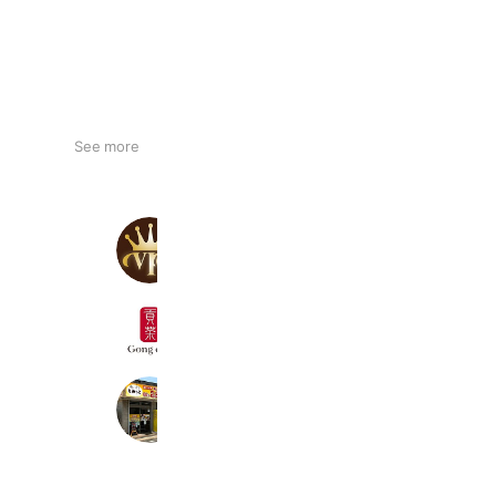
See more
脱毛サロンVIO~ヴィオ~
510 friends
ゴンチャ
5,355,943 friends
癒しハウスもみっと
2,465 friends
Coupons
Reward card