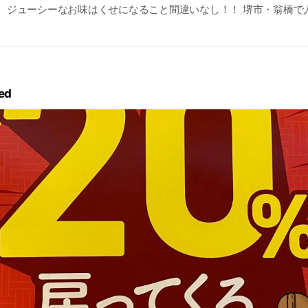
。 ジューシーなお味はくせになること間違いなし！！ 堺市・翁橋で
、ご来店くださいませ。
ed