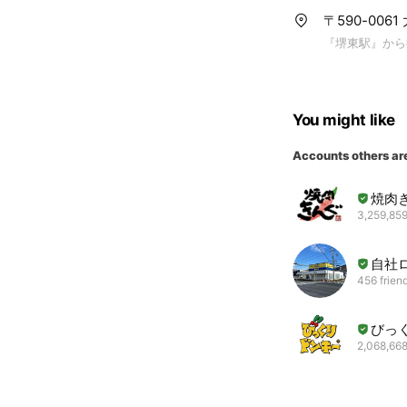
〒590-006
『堺東駅』から
You might like
Accounts others ar
焼肉
3,259,859
自社
456 frien
びっ
2,068,668