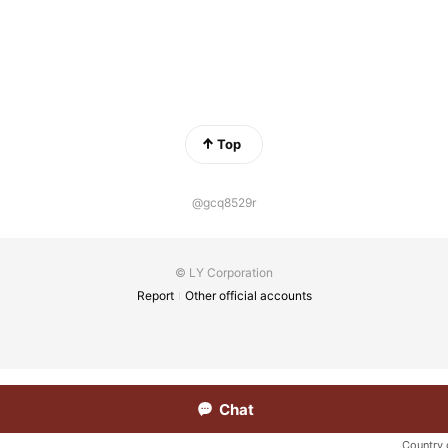
Top
@gcq8529r
© LY Corporation
Report
Other official accounts
Chat
Country 