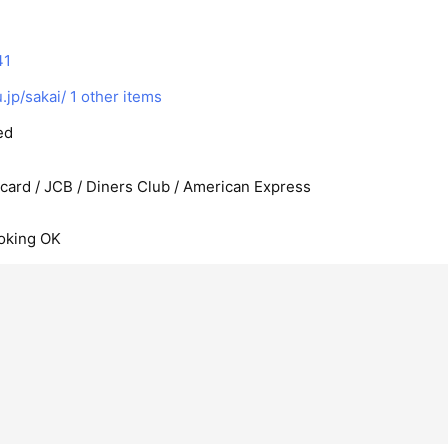
41
jp/sakai/
1 other items
ed
rcard / JCB / Diners Club / American Express
oking OK