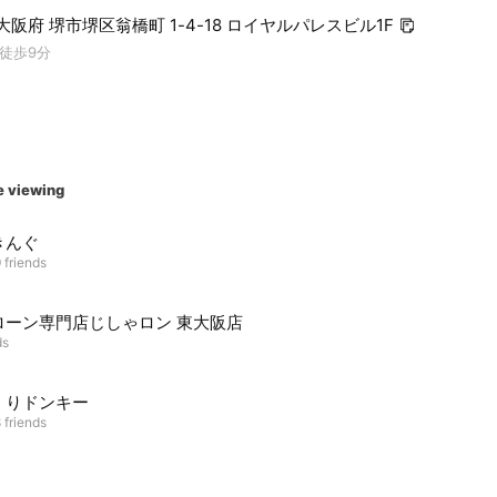
1 大阪府 堺市堺区翁橋町 1-4-18 ロイヤルパレスビル1F
徒歩9分
e viewing
きんぐ
 friends
ローン専門店じしゃロン 東大阪店
ds
くりドンキー
 friends