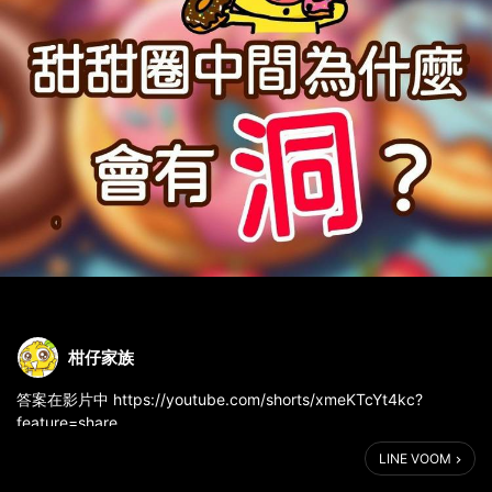
柑仔家族
答案在影片中 https://youtube.com/shorts/xmeKTcYt4kc?
feature=share
LINE VOOM
#柑仔YouTube動畫