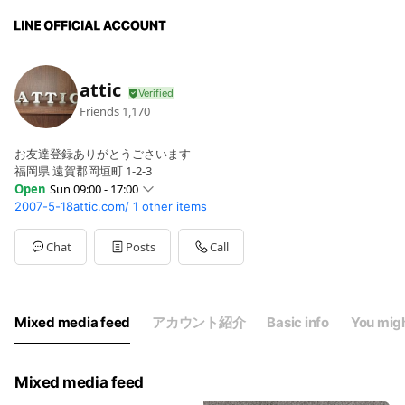
attic
Friends
1,170
お友達登録ありがとうごさいます
福岡県 遠賀郡岡垣町 1-2-3
Open
Sun 09:00 - 17:00
2007-5-18attic.com/
1 other items
Sun
09:00 - 17:00
Mon
09:00 - 18:00
Tue
09:00 - 18:00
Chat
Posts
Call
Wed
09:00 - 18:00
Thu
09:00 - 18:00
Fri
09:00 - 18:00
Sat
09:00 - 18:00
Mixed media feed
アカウント紹介
Basic info
You migh
平日９：００～１８：００ 日祝９：００～１７：００
Mixed media feed