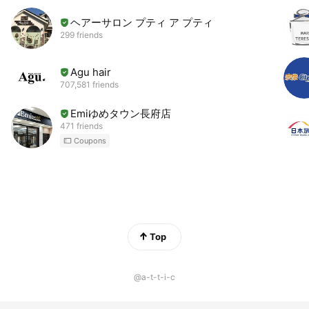
ヘアーサロン プティ ア プティ
299 friends
Agu hair
707,581 friends
Emiゆめタウン長府店
471 friends
Coupons
Top
@a-t-t-i-c