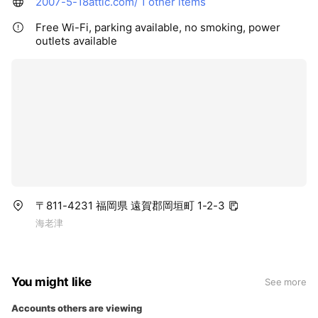
2007-5-18attic.com/
1 other items
Free Wi-Fi, parking available, no smoking, power
outlets available
〒811-4231 福岡県 遠賀郡岡垣町 1-2-3
海老津
You might like
See more
Accounts others are viewing