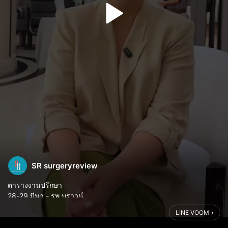
SR surgeryreview
ตารางงานปรึกษา
28-29 มีนา - รพ.บราวน์
25 เมษา - รพ.ไอดี
LINE VOOM
2 รพ. Make over เอาให้สวยแบบคนต้องทัก! ว่าทำไมหน้าเปลี่ยน? ไป