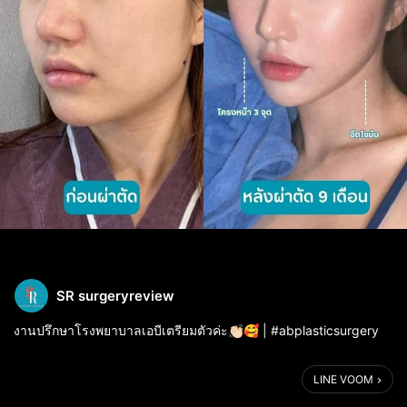
SR surgeryreview
งานปรึกษาโรงพยาบาลเอบีเตรียมตัวค่ะ👏🏻🥰 | #abplasticsurgery
📆 เจอกันวันที่ 24 ถึง 25 มกราคม! จองคิวทาง LINE ค่ะ
LINE VOOM
โรงพยาบาลยอดฮิตทำแล้วสวยคนเกาหลีทำเยอะอีกหนึ่งโรงพยาบาลก็