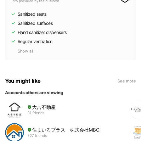
Info provided by the business
Sanitized seats
Sanitized surfaces
Hand sanitizer dispensers
Regular ventilation
Show all
You might like
See more
Accounts others are viewing
大吉不動産
81 friends
住まいるプラス 株式会社MBC
727 friends