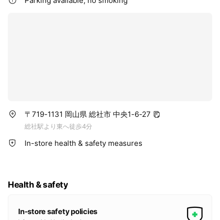
Parking available, no smoking
〒719-1131 岡山県 総社市 中央1-6-27
総社駅より東へ徒歩4分
In-store health & safety measures
Health & safety
In-store safety policies