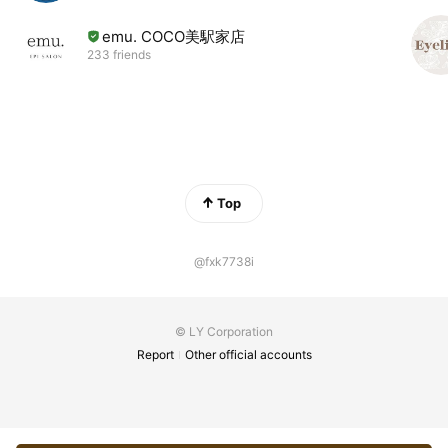
emu. COCO美駅家店
233 friends
Top
@fxk7738i
© LY Corporation
Report
Other official accounts