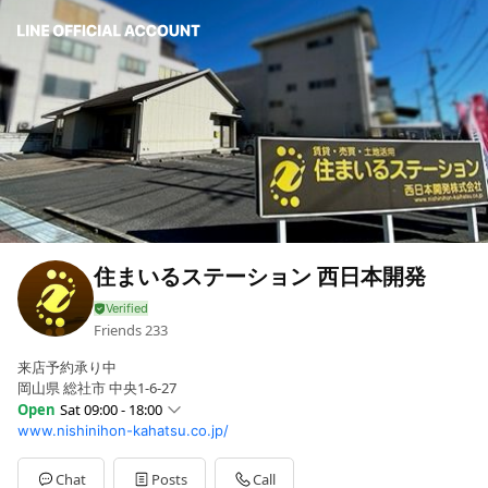
住まいるステーション 西日本開発
Friends
233
来店予約承り中
岡山県 総社市 中央1-6-27
Open
Sat 09:00 - 18:00
www.nishinihon-kahatsu.co.jp/
Sun
Closed
Mon
09:00 - 18:00
Tue
09:00 - 18:00
Chat
Posts
Call