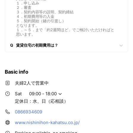
１．申し込み
２．審査
３．契約内容等の説明、契約締結
４．初期費用等の入金
５．契約開始（鍵の引渡し）
となります。
１．～５．まで「約2週間ほど」でご検討いただければと
思います。
Q
賃貸住宅の初期費用は？
Basic info
夫婦2人で営業中
Sat
09:00 - 18:00
定休日：水、日（応相談）
0866934609
www.nishinihon-kahatsu.co.jp/