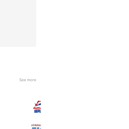
See more
キャスティング 盛岡店
4,061 friends
Coupons
Reward card
ミシマつり具店