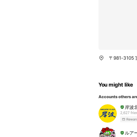
〒981-310
You might like
Accounts others ar
岸波
2,627 fri
Rewar
ルアー