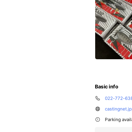
Basic info
022-772-63
castingnet.jp
Parking avail