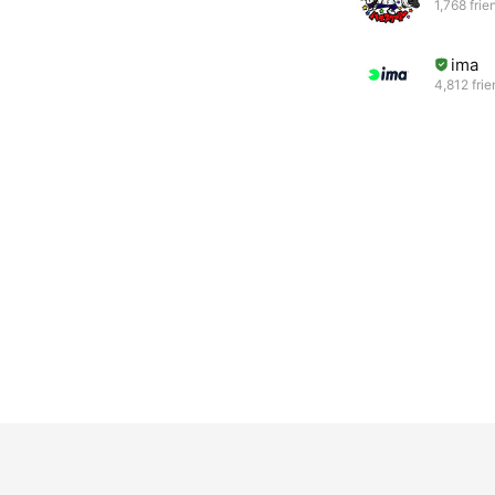
1,768 frie
ima
4,812 fri