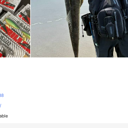
88
/
able