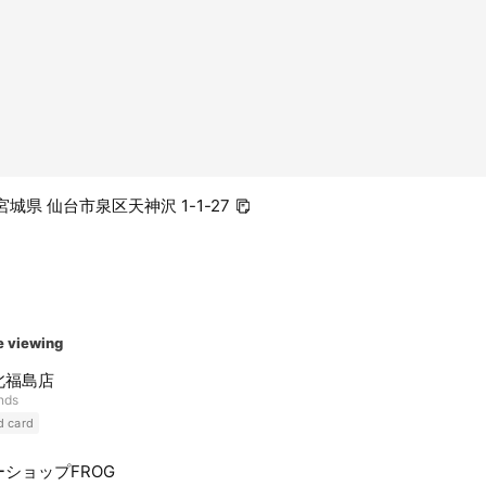
5 宮城県 仙台市泉区天神沢 1-1-27
e viewing
北福島店
ends
d card
ショップFROG