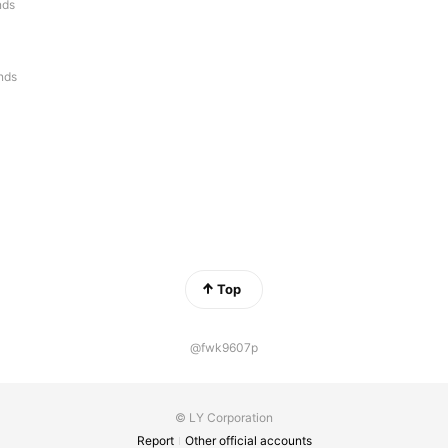
nds
ends
Top
@fwk9607p
© LY Corporation
Report
Other official accounts