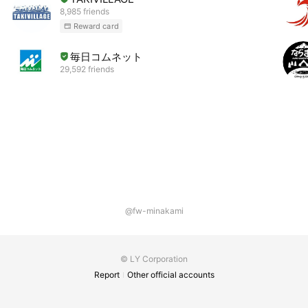
8,985 friends
Reward card
毎日コムネット
29,592 friends
@fw-minakami
© LY Corporation
Report
Other official accounts