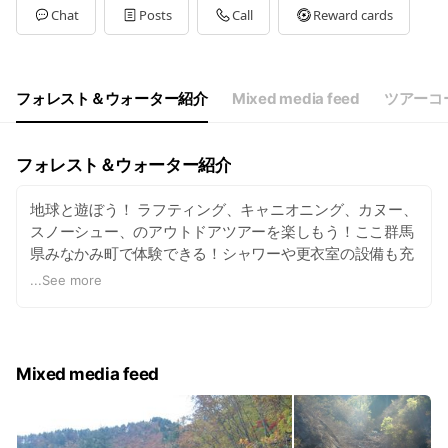
Tue
08:00 - 17:00
Chat
Posts
Call
Reward cards
Wed
08:00 - 17:00
Thu
08:00 - 17:00
Fri
08:00 - 17:00
Sat
08:00 - 17:00
フォレスト＆ウォーター紹介
Mixed media feed
ツアーコ
不定休
フォレスト＆ウォーター紹介
地球と遊ぼう！ ラフティング、キャニオニング、カヌー、
スノーシュー、のアウトドアツアーを楽しもう！ここ群馬
県みなかみ町で体験できる！シャワーや更衣室の設備も充
実してるよ。また、ラフティング協会（RAJ)加盟で資格を
...
See more
取得したガイドさんの案内で安心。無料駐車場に駅や宿か
らの送迎も行っています。まずはホームページにアクセス
してみてね。
Mixed media feed