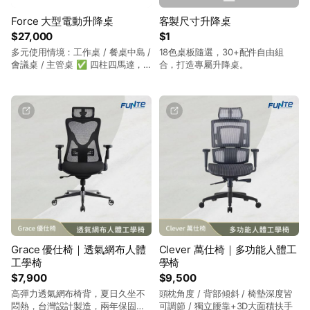
Force 大型電動升降桌
客製尺寸升降桌
$27,000
$1
多元使用情境：工作桌 / 餐桌中島 /
18色桌板隨選，30+配件自由組
會議桌 / 主管桌 ✅ 四柱四馬達，
合，打造專屬升降桌。
安全穩定大升級，耐重 200 kg ✅
升降範圍：60.5~125.5 cm（不含
桌板） ✅ 四段記憶模式，可記憶
四種不同坐站高度 ✅ 附藏線掛
布，輕鬆收納電線，乾淨又美觀
Grace 優仕椅｜透氣網布人體
Clever 萬仕椅｜多功能人體工
工學椅
學椅
$7,900
$9,500
高彈力透氣網布椅背，夏日久坐不
頭枕角度 / 背部傾斜 / 椅墊深度皆
悶熱，台灣設計製造，兩年保固，
可調節 / 獨立腰靠+3D大面積扶手