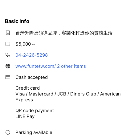
終身保修
Basic info
台灣升降桌領導品牌，客製化打造你的質感生活
$5,000 ~
04-2426-5298
www.funtetw.com/
2 other items
Cash accepted
Credit card
Visa / Mastercard / JCB / Diners Club / American
Express
QR code payment
LINE Pay
Parking available