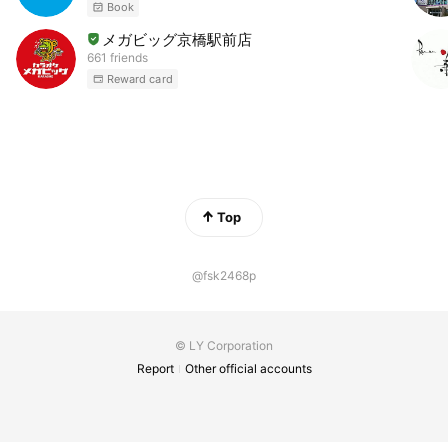
Book
メガビッグ京橋駅前店
661 friends
Reward card
Top
@fsk2468p
© LY Corporation
Report
Other official accounts