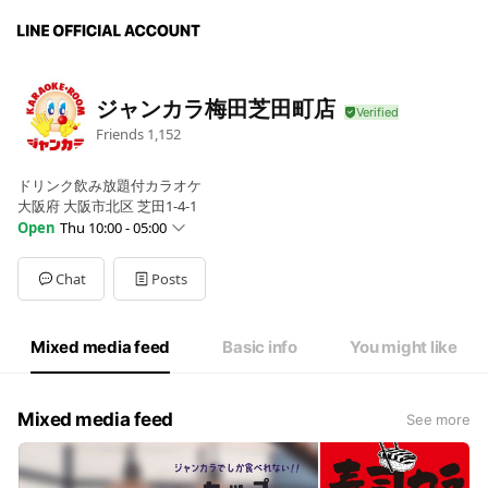
ジャンカラ梅田芝田町店
Friends
1,152
ドリンク飲み放題付カラオケ
大阪府 大阪市北区 芝田1-4-1
Open
Thu 10:00 - 05:00
Mon
10:00 - 05:00
Tue
10:00 - 05:00
Chat
Posts
Wed
10:00 - 05:00
Thu
10:00 - 05:00
Fri
10:00 - 05:00
Mixed media feed
Basic info
You might like
Sat
Open 24 hours
Sun
Open 24 hours
Mixed media feed
See more