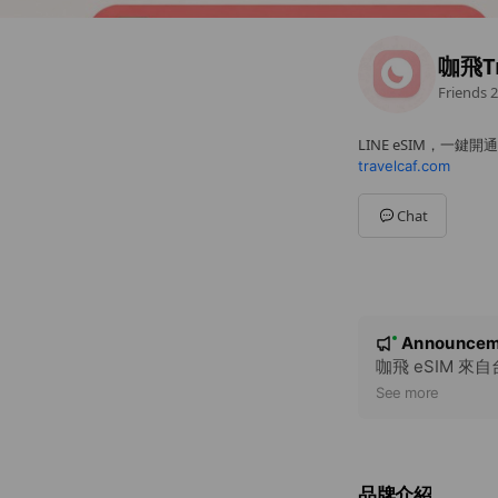
咖飛T
Friends
2
LINE eSIM，一鍵
travelcaf.com
Chat
N
Announcem
New
o
咖飛 eSIM 來
t
See more
i
c
e
品牌介紹