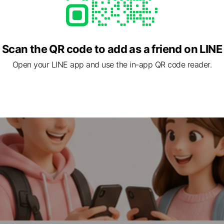
Scan the QR code to add as a friend on LINE
Open your LINE app and use the in-app QR code reader.