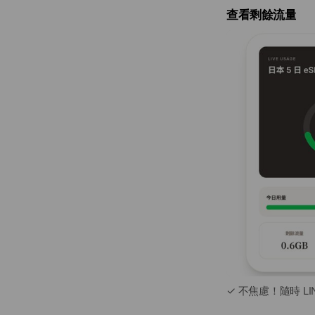
查看剩餘流量
✓ 不焦慮！隨時 L