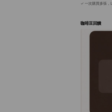
✓ 一次購買多張，L
咖啡豆回饋