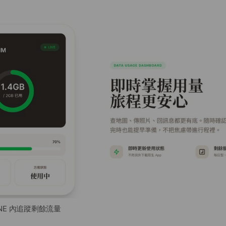
INE 內追蹤剩餘流量