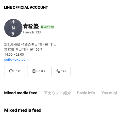
青稲塾
Friends
133
対話型個別指導@世田谷区桜1丁目
東京都 世田谷区 桜1-56-7
14:50〜23:00
seito-juku.com
Chat
Posts
Call
Mixed media feed
アカウント紹介
Basic info
You migh
Mixed media feed