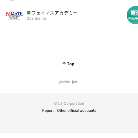
フェイマスアカデミー
353 friends
Top
@seito-juku
© LY Corporation
Report
Other official accounts