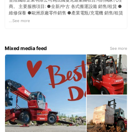
商。 主要服務項目: ●全新/中古 各式搬運設備 銷售/租賃 ●
維修保養 ●歐洲原廠零件銷售 ●產業電瓶/充電機 銷售/租賃
. Manitou法國曼尼通集團成立於1958年，是全球物料搬運
...
See more
設備的領導者，更是越野堆高機的發明者。 曼尼通擁有建
築、農業、工業三大領域物料搬運設備最全面的產品，包括
越野伸縮臂堆高機、高空作業平台、越野堆高機、工業用
(柴油、汽油、電動)堆高機、車載式堆高機以及倉儲用設備
Mixed media feed
See more
(電動拖板車、窄道式電動堆高機等)。 目前曼尼通集團在全
球擁有10個製造工廠，21家分公司，1400位代理商，銷售
區域遍及140個國家。