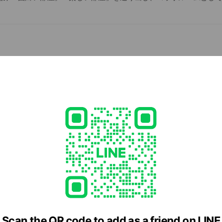
ます。 上記コラボルームの他にも、一人暮らしをする女性のために
ーマに提案するお部屋を「なごや屋女子部屋」と題してご案内してお
は、新たに完成したコラボルーム・なごや女子部屋の情報などを配
入りのお部屋が見つかった場合は、ニッショー各支店へお問い合わせ
ho-apn.co.jp/chintai/store/
- 18:00
1
apn.co.jp/
e viewing
Scan the QR code to add as a friend on LINE