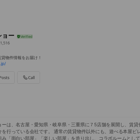
ショー
1,516
賃貸物件情報をお届け！
jp/
Posts
Call
ョーは、名古屋・愛知県・岐阜県・三重県に７5店舗を展開し、賃貸
介を行っている会社です。 通常の賃貸物件以外にも、遊べる本屋ビ
組み「面白い部屋」「楽しい部屋」を造り出し、コラボルームとし