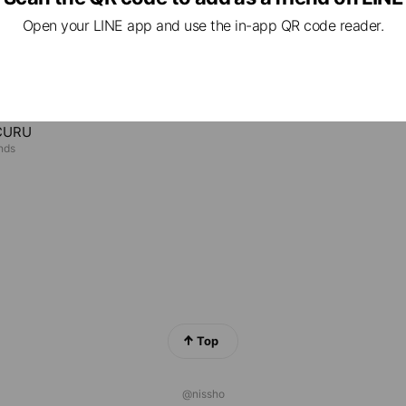
アクティブ＋
6 friends
Open your LINE app and use the in-app QR code reader.
チジョン
0 friends
CURU
ends
Top
@nissho