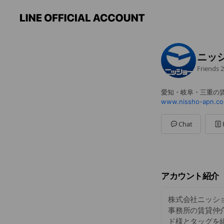
ニッ
Friends
2
愛知・岐阜・三重の
www.nissho-apn.co.
Chat
アカウント紹介
株式会社ニッシ
事務所の賃貸仲
ド様とタッグを