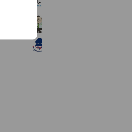
NOREL（ノレル）
218,931 friends
住む住む 豊田店
1,360 friends
株式会社イカイアウトソーシング
3,025 friends