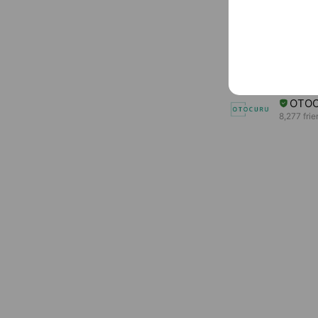
プロ
20,069,08
ピー
16,524,24
OTO
8,277 fri