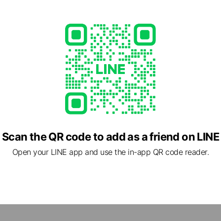
m.tw
Scan the QR code to add as a friend on LINE
Open your LINE app and use the in-app QR code reader.
桃園市八德區 瑞發街107巷9弄5號