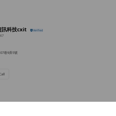
訊科技cxit
67
07巷9弄5號
Call